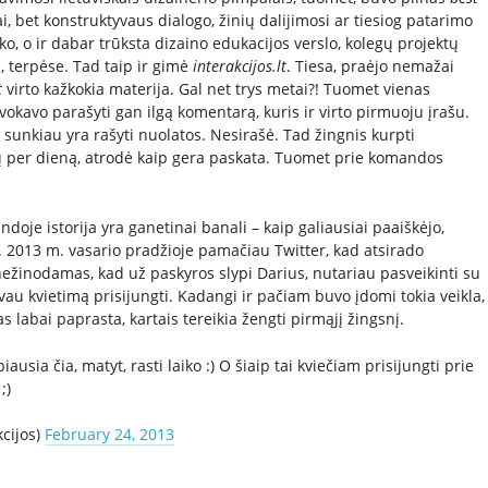
ai, bet konstruktyvaus dialogo, žinių dalijimosi ar tiesiog patarimo
ko, o ir dabar trūksta dizaino edukacijos verslo, kolegų projektų
, terpėse. Tad taip ir gimė
interakcijos.lt
. Tiesa, praėjo nemažai
t
virto kažkokia materija. Gal net trys metai?! Tuomet vienas
vokavo parašyti gan ilgą komentarą, kuris ir virto pirmuoju įrašu.
r sunkiau yra rašyti nuolatos. Nesirašė. Tad žingnis kurpti
ų per dieną, atrodė kaip gera paskata. Tuomet prie komandos
je istorija yra ganetinai banali – kaip galiausiai paaiškėjo,
 2013 m. vasario pradžioje pamačiau Twitter, kad atsirado
ežinodamas, kad už paskyros slypi Darius, nutariau pasveikinti su
vau kvietimą prisijungti. Kadangi ir pačiam buvo įdomi tokia veikla,
 labai paprasta, kartais tereikia žengti pirmąjį žingsnį.
iausia čia, matyt, rasti laiko :) O šiaip tai kviečiam prisijungti prie
;)
kcijos)
February 24, 2013