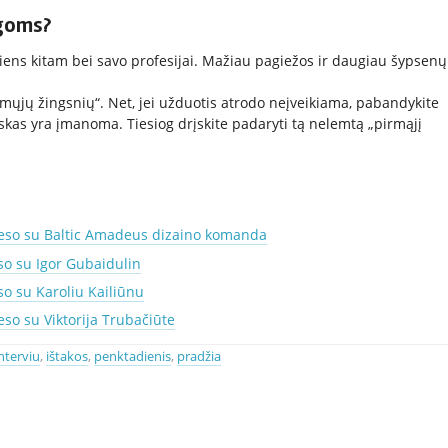
goms?
iens kitam bei savo profesijai. Mažiau pagiežos ir daugiau šypsenų
mųjų žingsnių“. Net, jei užduotis atrodo neįveikiama, pabandykite
iskas yra įmanoma. Tiesiog drįskite padaryti tą nelemtą „pirmąjį
eso su Baltic Amadeus dizaino komanda
so su Igor Gubaidulin
o su Karoliu Kailiūnu
so su Viktorija Trubačiūte
nterviu
,
ištakos
,
penktadienis
,
pradžia