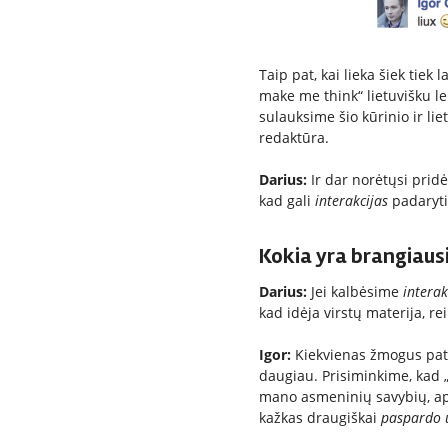
Taip pat, kai lieka šiek tiek 
make me think“ lietuvišku le
sulauksime šio kūrinio ir lie
redaktūra.
Darius:
Ir dar norėtųsi pridė
kad gali
interakcijas
padaryti
Kokia yra brangiaus
Darius:
Jei kalbėsime
interak
kad idėja virstų materija, reik
Igor:
Kiekvienas žmogus pats 
daugiau. Prisiminkime, kad „
mano asmeninių savybių, apie
kažkas draugiškai
paspardo 