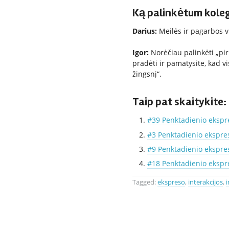
Ką palinkėtum kole
Darius:
Meilės ir pagarbos v
Igor:
Norėčiau palinkėti „pir
pradėti ir pamatysite, kad v
žingsnį“.
Taip pat skaitykite:
#39 Penktadienio ekspr
#3 Penktadienio ekspre
#9 Penktadienio ekspres
#18 Penktadienio ekspre
Tagged:
ekspreso
,
interakcijos
,
i