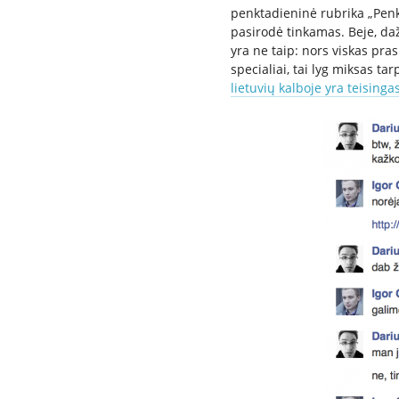
penktadieninė rubrika „Penk
pasirodė tinkamas. Beje, da
yra ne taip: nors viskas pr
specialiai, tai lyg miksas tar
lietuvių kalboje yra teisinga