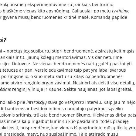
, kokį pusmetį eksperimentavome su įrankiais bei turinio
o blaškėme vienas kito apsnūdimą. Galiausiai, po metų
tvytinimo
ur ir gyvena mūsų bendruomenės kritinė masė. Komandą papildė
bi?
 – norėtųs jog susiburtų stipri bendruomenė, atsirastų keitimąsis
rankiais ir t.t., jaunų kolegų mentoriavimas. Vis dar neturime
cijos Lietuvoje. Ne vienas bendruomenės narių galėtų paskaityti
itetuose ar pan. Verslo edukavimas taip pat yra labai svarbus
po žingsnelio, o šiuo metu kartu su kitais
UX
bendruomenės
iame atviro renginio organizavimui. Nesinori atskleisti visų detalių,
rėsime
renginį Vilniuje ir Kaune. Sekite naujienas! Jos labai greitai.
no laiko prie
interakcijų
suvalgo
#ekspreso
interviu. Kaip jau minėjo
 dirbantiems ar besidomintiems naudotojų patyrimu, sąveikų
jusiomis sritimis, trūksta bendruomeniškumo. Kiekvienas dirba pat
s ir nėra kaip ir galbūt kur ir su kuo pasidalinti, todėl, pradėję
rakcijos.lt, nusprendėme, kad vienas iš pagrindinių mūsų tikslų yra
i prasideda, matyt, nuo susipažinimo. Taip atsirado mūsų