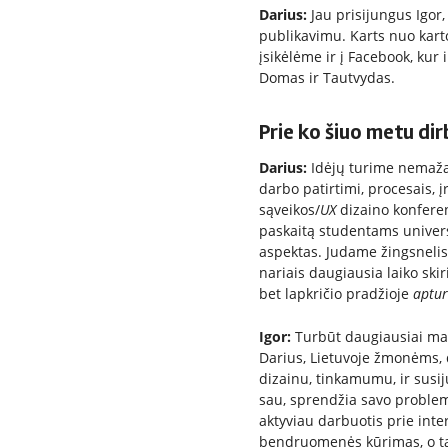
Darius:
Jau prisijungus Igor
publikavimu. Karts nuo kart
įsikėlėme ir į Facebook, k
Domas ir Tautvydas.
Prie ko šiuo metu dir
Darius:
Idėjų turime nemažai
darbo patirtimi, procesais, į
sąveikos/
UX
dizaino konferen
paskaitą studentams univers
aspektas. Judame žingsnelis 
nariais daugiausia laiko skir
bet lapkričio pradžioje
aptu
Igor:
Turbūt daugiausiai ma
Darius, Lietuvoje žmonėms,
dizainu, tinkamumu, ir susi
sau, sprendžia savo problema
aktyviau darbuotis prie inte
bendruomenės kūrimas, o ta