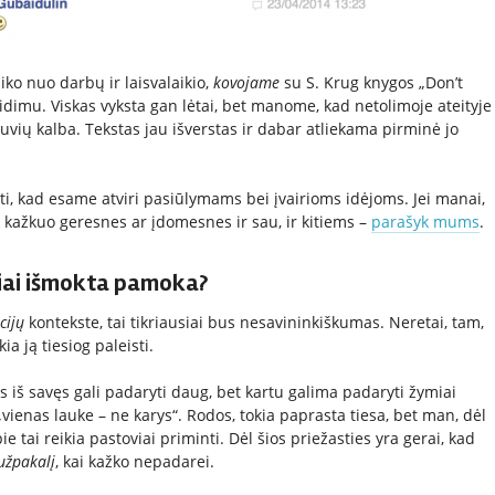
laiko nuo darbų ir laisvalaikio,
kovojame
su S. Krug knygos „Don’t
idimu. Viskas vyksta gan lėtai, bet manome, kad netolimoje ateityje
tuvių kalba. Tekstas jau išverstas ir dabar atliekama pirminė jo
ti, kad esame atviri pasiūlymams bei įvairioms idėjoms. Jei manai,
 kažkuo geresnes ar įdomesnes ir sau, ir kitiems –
parašyk mums
.
iai išmokta pamoka?
cijų
kontekste, tai tikriausiai bus nesavininkiškumas. Neretai, tam,
ia ją tiesiog paleisti.
iš savęs gali padaryti daug, bet kartu galima padaryti žymiai
vienas lauke – ne karys“. Rodos, tokia paprasta tiesa, bet man, dėl
 tai reikia pastoviai priminti. Dėl šios priežasties yra gerai, kad
užpakalį
, kai kažko nepadarei.