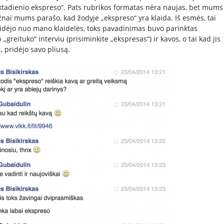
tadienio ekspreso“. Pats rubrikos formatas nėra naujas, bet mums
žnai mums parašo, kad žodyje „ekspreso“ yra klaida. Iš esmės, tai
asidėjo nuo mano klaidelės, toks pavadinimas buvo parinktas
p „greituko“ interviu (prisiminkite „ekspresas“) ir kavos, o tai kad jis
s
, pridėjo savo pliusą.