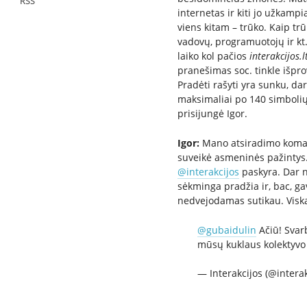
RSS
internetas ir kiti jo užkampi
viens kitam – trūko. Kaip trū
vadovų, programuotojų ir kt.
laiko kol pačios
interakcijos.l
pranešimas soc. tinkle išpro
Pradėti rašyti yra sunku, da
maksimaliai po 140 simboli
prisijungė Igor.
Igor:
Mano atsiradimo komando
suveikė asmeninės pažintys.
@interakcijos
paskyra. Dar n
sėkminga pradžia ir, bac, ga
nedvejodamas sutikau. Viskas
@gubaidulin
Ačiū! Svarb
mūsų kuklaus kolektyvo 
— Interakcijos (@intera