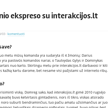
io ekspreso su interakcijos.lt
0/03
·
komentuoti
 save?
. Šiuo metu mūsų komanda yra sudaryta iš 4 žmonių: Darius
lin yra pastovūs komandos nariai, o Tautvydas Gylys ir Dominykas
tais nuo karto. Skirtingu metu prie interakcijos.lt darbavosi ir kiti
 kažką kartu darome, bet nesame visi pažįstami už interneto ribų.
o?
prisiminti viską. Domreg sako, kad
interakcijos.lt
gimė 2010 rugsėjo
 savaitę buvo ketvirtasis gimtadienis, nors iš tikro, viskas atsirado
iš noro suburti bendraminčius, tuo pačiu amatu užsiimančius ar juo
imosi lietuviškais dizainerio pim̃palais, tuomet, buvo pilnas
best