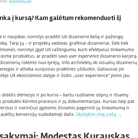
9/04
·
komentuoti
nka į kursą? Kam galėtum rekomenduoti šį
na ir naujokai, norintys pradėti UX dizainerio kelią ir pažengę,
iką. Tarp jų – ir projektų vadovai, grafiniai dizaineriai, šiek tiek
monės, norintys įgyti UX raštingumo, kurti efektyvius tinkamumo
 prasme produktus, ar pradėti savo
user experience
dizainerio karjerą.
dizainerių rolėmis nuo tyrėjų, info architektų iki vizualių dizainerių
areigas ir atlieka susijusias praktines užduotis. Galiausiai jie
lėje UX ekosistemos dalyje ir žodis „user experience“ jiems jau
tin didelis dėmesys ir po kurso – kartu ruošiame stiprų ir išsamų
s produkto kūrimo procesus ir jų dokumentacijas. Kursas taip pat
 verslus ir norinčius įgytomis žiniomis pagerinti jų tinkamumą ir
 aukštų konversijų sudedamoji dalis.
Skaitykite visą įrašą
→
sakymai: Modestas Kurauskas