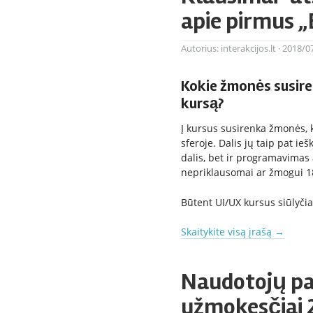
apie pirmus „
Autorius:
interakcijos.lt
·
2018/0
Kokie žmonės susire
kursą?
Į kursus susirenka žmonės, 
sferoje. Dalis jų taip pat ieš
dalis, bet ir programavimas 
nepriklausomai ar žmogui 1
Būtent UI/UX kursus siūlyčia
Skaitykite visą įrašą
→
Naudotojų pa
užmokesčiai 