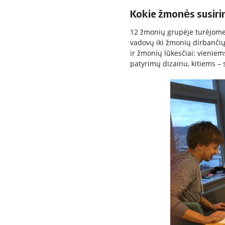
Kokie žmonės susiri
12 žmonių grupėje turėjome 
vadovų iki žmonių dirbančių
ir žmonių lūkesčiai: vieniem
patyrimų dizainu, kitiems – s