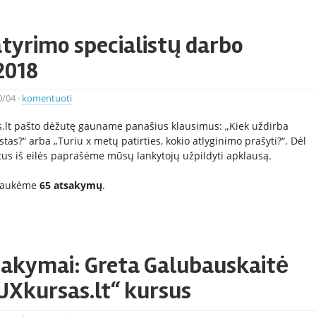
tyrimo specialistų darbo
2018
0/04
·
komentuoti
jos.lt pašto dėžutę gauname panašius klausimus: „Kiek uždirba
tas?“ arba „Turiu x metų patirties, kokio atlyginimo prašyti?“. Dėl
tus iš eilės paprašėme mūsų lankytojų užpildyti apklausą.
ulaukėme
65 atsakymų
.
sakymai: Greta Galubauskaitė
UXkursas.lt“ kursus