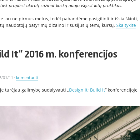
 tiek praplėst akiratį sužinot kažką naujo išgirst kitų praktikas.
jau ne pirmus metus, todėl pabandėme pasigilinti ir išsiaiškinti,
rtų naudotojų patyrimų dizaino ir susijusių temų kursų.
Skaitykite
ild It“ 2016 m. konferencijos
7/01/11
·
komentuoti
je turėjau galimybę sudalyvauti „
Design it; Build it
“ konferencijoje