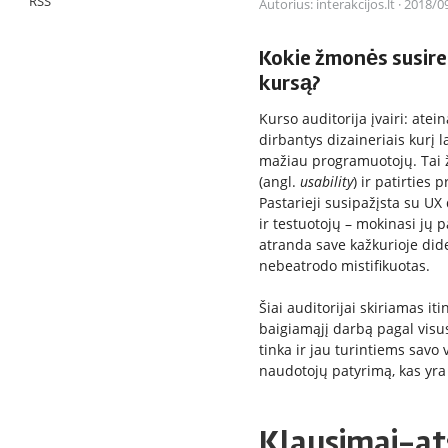
RSS
Autorius:
interakcijos.lt
·
2018/0
Kokie žmonės susire
kursą?
Kurso auditorija įvairi: atei
dirbantys dizaineriais kurį la
mažiau programuotojų. Tai ž
(angl.
usability
) ir patirties
Pastarieji susipažįsta su UX 
ir testuotojų – mokinasi jų p
atranda save kažkurioje dide
nebeatrodo mistifikuotas.
Šiai auditorijai skiriamas i
baigiamąjį darbą pagal visu
tinka ir jau turintiems savo
naudotojų patyrimą, kas yra
Klausimai-at