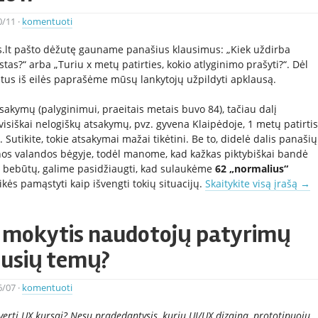
0/11
·
komentuoti
jos.lt pašto dėžutę gauname panašius klausimus: „Kiek uždirba
tas?“ arba „Turiu x metų patirties, kokio atlyginimo prašyti?“. Dėl
etus iš eilės paprašėme mūsų lankytojų užpildyti apklausą.
akymų (palyginimui, praeitais metais buvo 84), tačiau dalį
visiškai nelogiškų atsakymų, pvz. gyvena Klaipėdoje, 1 metų patirtis
 Sutikite, tokie atsakymai mažai tikėtini. Be to, didelė dalis panašių
nos valandos bėgyje, todėl manome, kad kažkas piktybiškai bandė
n bebūtų, galime pasidžiaugti, kad sulaukėme
62 „normalius“
eikės pamąstyti kaip išvengti tokių situacijų.
Skaitykite visą įrašą
→
e mokytis naudotojų patyrimų
ijusių temų?
6/07
·
komentuoti
verti UX kursai? Nesu pradedantysis, kuriu UI/UX dizainą, prototipuoju