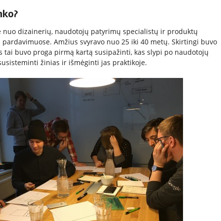
nko?
nuo dizainerių, naudotojų patyrimų specialistų ir produktų
 pardavimuose. Amžius svyravo nuo 25 iki 40 metų. Skirtingi buvo
s tai buvo proga pirmą kartą susipažinti, kas slypi po naudotojų
usisteminti žinias ir išmėginti jas praktikoje.