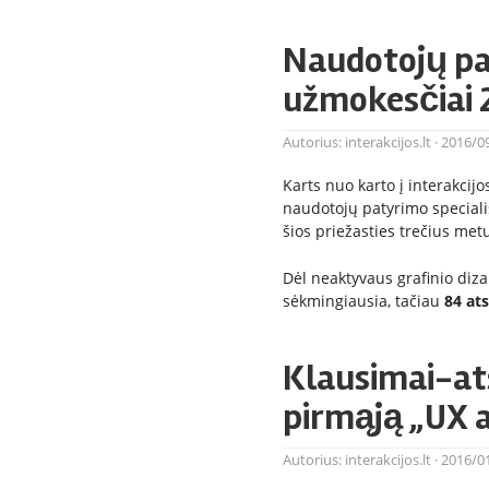
Naudotojų pa
užmokesčiai 
Autorius:
interakcijos.lt
·
2016/0
Karts nuo karto į interakci
naudotojų patyrimo specialis
šios priežasties trečius met
Dėl neaktyvaus grafinio diz
sėkmingiausia, tačiau
84 at
Klausimai-at
pirmąją „UX
Autorius:
interakcijos.lt
·
2016/0