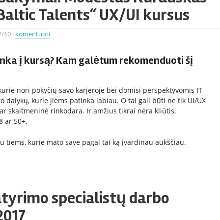
Baltic Talents“ UX/UI kursus
7/10
·
komentuoti
nka į kursą? Kam galėtum rekomenduoti šį
kurie nori pokyčių savo karjeroje bei domisi perspektyvomis IT
ko dalykų, kurie jiems patinka labiau. O tai gali būti ne tik UI/UX
ar skaitmeninė rinkodara. Ir amžius tikrai nėra kliūtis,
8 ar 50+.
u tiems, kurie mato save pagal tai ką įvardinau aukščiau.
tyrimo specialistų darbo
2017