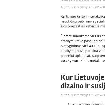
Autorius:
interakcijos.lt
·
2017/1
Karts nuo karto į interakci
naudotojų patyrimo specialis
šios priežasties ketvirtus m
Šiemet sulaukėme virš 80 ats
atsakymų teko pašalinti dėl 
o atlyginimas virš 4000 eurų.
atsakymų buvo pateikta vie
pakenkti apklausai. Kaip te
atsakymus
. Kitais metais r
Kur Lietuvoj
dizaino ir sus
Autorius:
interakcijos.lt
·
2017/0
Ar yra Lietuvoje dėmesio 