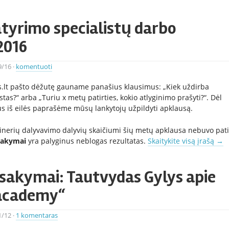
tyrimo specialistų darbo
2016
9/16
·
komentuoti
jos.lt pašto dėžutę gauname panašius klausimus: „Kiek uždirba
tas?“ arba „Turiu x metų patirties, kokio atlyginimo prašyti?“. Dėl
us iš eilės paprašėme mūsų lankytojų užpildyti apklausą.
ainerių dalyvavimo dalyvių skaičiumi šių metų apklausa nebuvo pat
sakymai
yra palyginus neblogas rezultatas.
Skaitykite visą įrašą
→
sakymai: Tautvydas Gylys apie
 academy“
1/12
·
1 komentaras