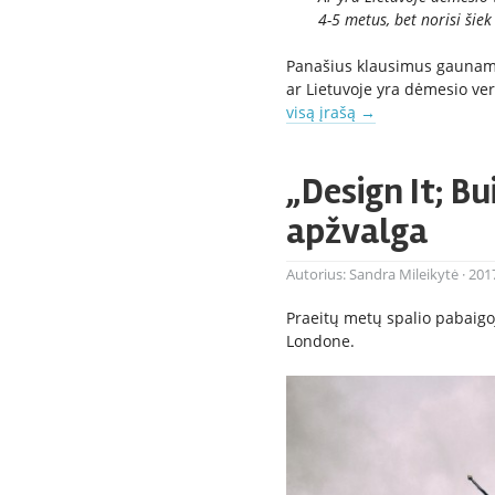
4-5 metus, bet norisi šiek
Panašius klausimus gauname 
ar Lietuvoje yra dėmesio ve
visą įrašą
→
„Design It; Bu
apžvalga
Autorius:
Sandra Mileikytė
·
201
Praeitų metų spalio pabaigo
Londone.