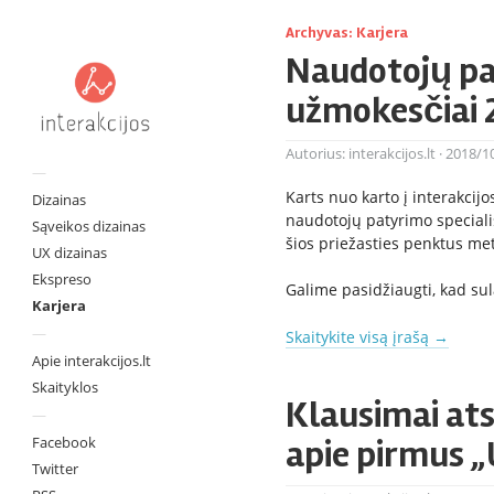
Archyvas:
Karjera
Naudotojų pa
užmokesčiai 
Autorius:
interakcijos.lt
·
2018/1
—
Karts nuo karto į interakci
Dizainas
naudotojų patyrimo specialis
Sąveikos dizainas
šios priežasties penktus me
UX dizainas
Ekspreso
Galime pasidžiaugti, kad s
Karjera
—
Skaitykite visą įrašą
→
Apie interakcijos.lt
Skaityklos
Klausimai at
—
Facebook
apie pirmus „
Twitter