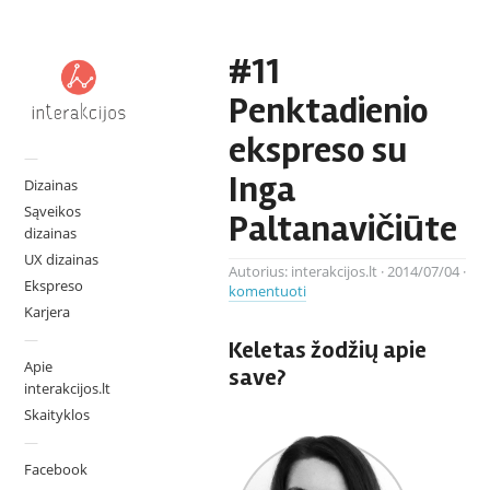
#11
Penktadienio
ekspreso su
—
Inga
Dizainas
Sąveikos
Paltanavičiūte
dizainas
UX dizainas
Autorius:
interakcijos.lt
·
2014/07/04
·
Ekspreso
komentuoti
Karjera
—
Keletas žodžių apie
Apie
save?
interakcijos.lt
Skaityklos
—
Facebook