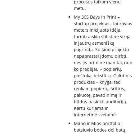
procesus taikom vienu
metu.
My 365 Days In Print –
startup projektas. Tai žavios
moters inicijuota idėja,
turinti aiškią stilistinę viziją
ir jautrų asmenišką
pagrindą. Su šiuo projektu
nepaprastai įdomu dirbti,
nes jis priminė man tai, nuo
ko pradėjau – popierių,
pieštuką, tekstūrą. Galutinis
produktas – knyga, tad
renkam popierių, šriftus,
pakuotę, pavadinimą ir
būdus pasiekti auditoriją.
Kartu kuriama ir
internetinė svetainė.
Mano ir Mios portfolio –
batsiuvio bėdos dėl batų.