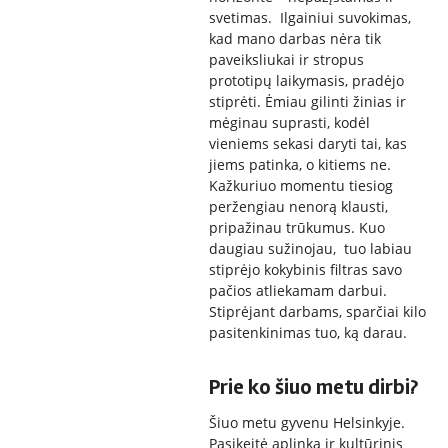
svetimas. Ilgainiui suvokimas,
kad mano darbas nėra tik
paveiksliukai ir stropus
prototipų laikymasis, pradėjo
stiprėti. Ėmiau gilinti žinias ir
mėginau suprasti, kodėl
vieniems sekasi daryti tai, kas
jiems patinka, o kitiems ne.
Kažkuriuo momentu tiesiog
peržengiau nenorą klausti,
pripažinau trūkumus. Kuo
daugiau sužinojau, tuo labiau
stiprėjo kokybinis filtras savo
pačios atliekamam darbui.
Stiprėjant darbams, sparčiai kilo
pasitenkinimas tuo, ką darau.
Prie ko šiuo metu dirbi?
Šiuo metu gyvenu Helsinkyje.
Pasikeitė aplinka ir kultūrinis