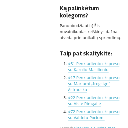
Ką palinkėtum
kolegoms?
Panuobodžiauti :) Šis
nuvainikuotas reiškinys dažnai
atveda prie unikalių sprendimų.
Taip pat skaitykite:
#51 Penktadienio ekspreso
su Karoliu Masilioniu
#17 Penktadienio ekspreso
su Mariumi „frogsign“
Astrausku
#22 Penktadienio ekspreso
su Aiste Rimgaile
#72 Penktadienio ekspreso
su Vaidotu Pociumi