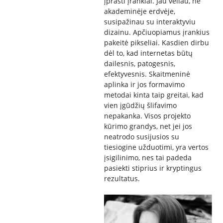
įprasti įrankiai. Jau vėliau, ne
akademinėje erdvėje,
susipažinau su interaktyviu
dizainu. Apčiuopiamus įrankius
pakeitė pikseliai. Kasdien dirbu
dėl to, kad internetas būtų
dailesnis, patogesnis,
efektyvesnis. Skaitmeninė
aplinka ir jos formavimo
metodai kinta taip greitai, kad
vien įgūdžių šlifavimo
nepakanka. Visos projekto
kūrimo grandys, net jei jos
neatrodo susijusios su
tiesiogine užduotimi, yra vertos
įsigilinimo, nes tai padeda
pasiekti stiprius ir kryptingus
rezultatus.