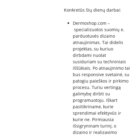
Konkretūs šių dienų darbai:
Dermoshop.com –
specializuotos suomių e.
parduotuvės dizaino
atnaujinimas. Tai didelis
projektas, su kuriuo
dirbdami nuolat
susiduriam su techniniais
iššūkiais. Po atnaujinimo tai
bus responsive svetainė, su
patogiu paieškos ir pirkimo
procesu. Turiu vertingą
galimybę dirbti su
programuotoju. Iškart
pasitikriname, kurie
sprendimai efektyvūs ir
kurie ne. Pirmiausia
išsigryninam turinį, o
dizaino ir realizavimo