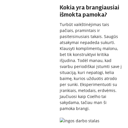
Kokia yra brangiausiai
išmokta pamoka?
Turbūt vaikštinėjimas tais
pačiais, pramintais ir
pasiteisinusiais takais. Saugūs
atsakymai nepadeda sukurti.
Klausyti komplimentų malonu,
bet tik konstruktyvi kritika
išjudina. Todėl manau, kad
svarbu periodiškai įstumti save į
situaciją, kuri nepatogi, kelia
baimę, kurios užduotis atrodo
per sunki. Eksperimentuoti su
įrankiais, metodais, erdvėmis.
Jaučiuosi kaip Coelho tai
sakydama, tačiau man ši
pamoka brangi.