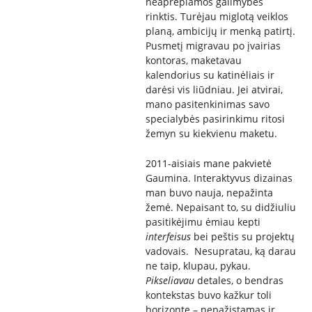
neaprėpiamos galimybės
rinktis. Turėjau miglotą veiklos
planą, ambicijų ir menką patirtį.
Pusmetį migravau po įvairias
kontoras, maketavau
kalendorius su katinėliais ir
darėsi vis liūdniau. Jei atvirai,
mano pasitenkinimas savo
specialybės pasirinkimu ritosi
žemyn su kiekvienu maketu.
2011-aisiais mane pakvietė
Gaumina. Interaktyvus dizainas
man buvo nauja, nepažinta
žemė. Nepaisant to, su didžiuliu
pasitikėjimu ėmiau kepti
interfeisus
bei peštis su projektų
vadovais. Nesupratau, ką darau
ne taip, klupau, pykau.
Pikseliavau
detales, o bendras
kontekstas buvo kažkur toli
horizonte – nepažįstamas ir