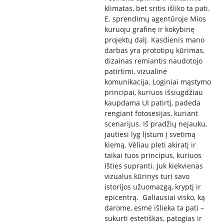
klimatas, bet sritis išliko ta pati.
E. sprendimų agentūroje Mios
kuruoju grafinę ir kokybinę
projektų dalį. Kasdienis mano
darbas yra prototipų kūrimas,
dizainas remiantis naudotojo
patirtimi, vizualinė
komunikacija. Loginiai mąstymo
principai, kuriuos išsiugdžiau
kaupdama UI patirtį, padeda
rengiant fotosesijas, kuriant
scenarijus. Iš pradžių nejauku,
jautiesi lyg lįstum į svetimą
kiemą. Vėliau pleti akiratį ir
taikai tuos principus, kuriuos
išties supranti. Juk kiekvienas
vizualus kūrinys turi savo
istorijos užuomazgą, kryptį ir
epicentrą. Galiausiai visko, ką
darome, esmė išlieka ta pati –
sukurti estetiškas, patogias ir