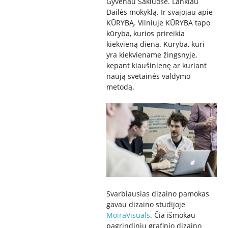
Gyvenau Šakiuose. Lankiau
Dailės mokyklą. Ir svajojau apie
KŪRYBĄ. Vilniuje KŪRYBA tapo
kūryba, kurios prireikia
kiekvieną dieną. Kūryba, kuri
yra kiekviename žingsnyje,
kepant kiaušinienę ar kuriant
naują svetainės valdymo
metodą.
Svarbiausias dizaino pamokas
gavau dizaino studijoje
MoiraVisuals
. Čia išmokau
pagrindinių grafinio dizaino