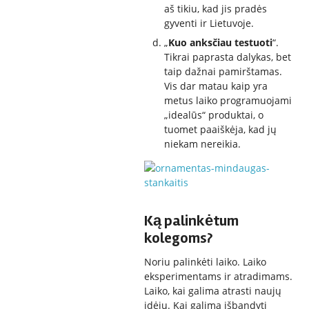
aš tikiu, kad jis pradės
gyventi ir Lietuvoje.
„
Kuo anksčiau testuoti
“.
Tikrai paprasta dalykas, bet
taip dažnai pamirštamas.
Vis dar matau kaip yra
metus laiko programuojami
„idealūs“ produktai, o
tuomet paaiškėja, kad jų
niekam nereikia.
Ką palinkėtum
kolegoms?
Noriu palinkėti laiko. Laiko
eksperimentams ir atradimams.
Laiko, kai galima atrasti naujų
idėjų. Kai galima išbandyti