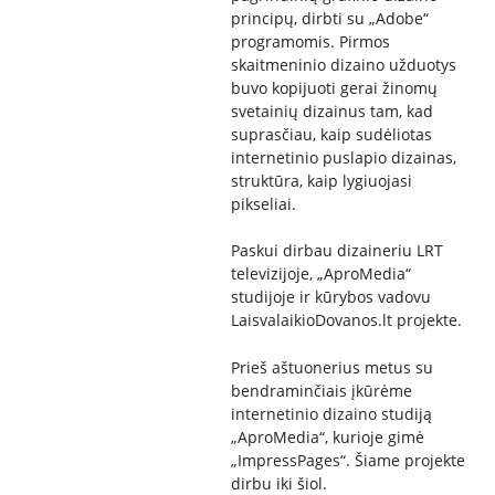
principų, dirbti su „Adobe“
programomis. Pirmos
skaitmeninio dizaino užduotys
buvo kopijuoti gerai žinomų
svetainių dizainus tam, kad
suprasčiau, kaip sudėliotas
internetinio puslapio dizainas,
struktūra, kaip lygiuojasi
pikseliai.
Paskui dirbau dizaineriu LRT
televizijoje, „AproMedia“
studijoje ir kūrybos vadovu
LaisvalaikioDovanos.lt projekte.
Prieš aštuonerius metus su
bendraminčiais įkūrėme
internetinio dizaino studiją
„AproMedia“, kurioje gimė
„ImpressPages“. Šiame projekte
dirbu iki šiol.