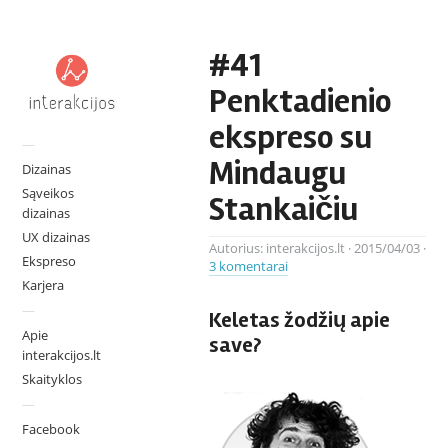
#41
Penktadienio
ekspreso su
—
Mindaugu
Dizainas
Sąveikos
Stankaičiu
dizainas
UX dizainas
Autorius:
interakcijos.lt
·
2015/04/03
·
Ekspreso
3 komentarai
Karjera
—
Keletas žodžių apie
Apie
save?
interakcijos.lt
Skaityklos
—
Facebook