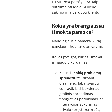
HTML
tag’ą
parašyti. Ar kaip
sutrumpinti idėją iki vieno
sakinio ir ją parduoti klientui.
Kokia yra brangiausiai
išmokta pamoka?
Naudingiausia pamoka, kurią
išmokau – būti geru žmogumi.
Kelios įžvalgos, kurias išmokau
ir naudoju kurdamas:
Klausti „
Kokią problemą
sprendžiu?“.
Dirbant
dizaineriu, labai svarbu
suprasti, kad kiekvienas
grafinis sprendimas,
tipografijos parinkimas, ar
interakcijos sukūrimas
privalo spręsti konkrečią