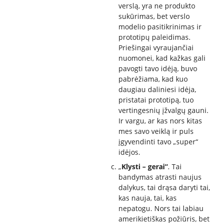
verslą, yra ne produkto
sukūrimas, bet verslo
modelio pasitikrinimas ir
prototipų paleidimas.
Priešingai vyraujančiai
nuomonei, kad kažkas gali
pavogti tavo idėją, buvo
pabrėžiama, kad kuo
daugiau daliniesi idėja,
pristatai prototipą, tuo
vertingesnių įžvalgų gauni.
Ir vargu, ar kas nors kitas
mes savo veiklą ir puls
įgyvendinti tavo „super“
idėjos.
„
Klysti – gerai“
. Tai
bandymas atrasti naujus
dalykus, tai drąsa daryti tai,
kas nauja, tai, kas
nepatogu. Nors tai labiau
amerikietiškas požiūris, bet