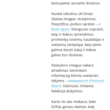
testuojame, kuriame dizainus.
Nuolat tobulinu
UX
žinias.
Skaitau knygas, straipsnius.
Pavyzdžiui, puikus sąrašas –
A
Book Apart
. Stengiuosi suprasti,
kaip ir kokius sprendimus
priiminėja sistemų naudotojai ir
svetainių lankytojai, kaip jiems
galima daryti įtaką ir kokias
galias turi dizainas.
Paskutinis smagus vakaro
atradimas, berenkant
informaciją kliento svetainės
idėjoms –
Awwwwards Pinterest
Board
. Dalinuosi, tinkama
kolekcija įkvėpimui.
Kartu vis dar mokausi, koks
šriftas geriau skaitosi, kokį