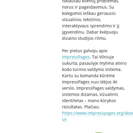
išklausau klientų problemas,
norus ir pageidavimus. Su
kolegomis ieškau geriausio
vizualinio, tekstinio,
interaktyvaus sprendimo ir jį
įgyvendinu. Dabar kvėpuoju
dizaino studijos ritmu.
Per pietus galvoju apie
ImpressPages
. Tai Vilniuje
sukurta, pasaulyje mylima atviro
kodo turinio valdymo sistema.
Kartu su komanda kūrėme
ImpressPages nuo idėjos iki
verslo. ImpressPages valdymas,
sistemos dizainas, vizualinis
identitetas – mano kūrybos
rezultatas. Plačiau:
https://www.impresspages.org/abo
us