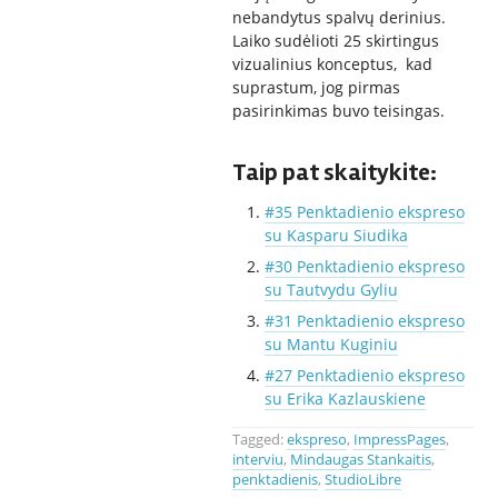
nebandytus spalvų derinius.
Laiko sudėlioti 25 skirtingus
vizualinius konceptus, kad
suprastum, jog pirmas
pasirinkimas buvo teisingas.
Taip pat skaitykite:
#35 Penktadienio ekspreso
su Kasparu Siudika
#30 Penktadienio ekspreso
su Tautvydu Gyliu
#31 Penktadienio ekspreso
su Mantu Kuginiu
#27 Penktadienio ekspreso
su Erika Kazlauskiene
Tagged:
ekspreso
,
ImpressPages
,
interviu
,
Mindaugas Stankaitis
,
penktadienis
,
StudioLibre