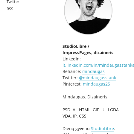
Twitter
RSS
StudioLibre /
ImpressPages, dizaineris
LinkedIn:
lt.linkedin.com/in/mindaugasstanka
Behance:
mindaugas
Twitter:
@mindaugasstank
Pinterest:
mindaugas25
Mindaugas. Dizaineris.
PSD. AI. HTML. GIF. UI. LGDA.
VDA. IP. CSS.
Dieną gyvenu
StudioLibre
: