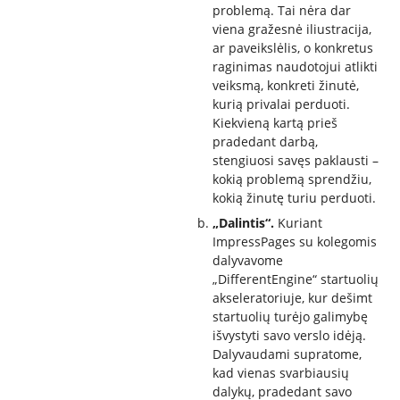
problemą. Tai nėra dar
viena gražesnė iliustracija,
ar paveikslėlis, o konkretus
raginimas naudotojui atlikti
veiksmą, konkreti žinutė,
kurią privalai perduoti.
Kiekvieną kartą prieš
pradedant darbą,
stengiuosi savęs paklausti –
kokią problemą sprendžiu,
kokią žinutę turiu perduoti.
„Dalintis“.
Kuriant
ImpressPages su kolegomis
dalyvavome
„DifferentEngine“ startuolių
akseleratoriuje, kur dešimt
startuolių turėjo galimybę
išvystyti savo verslo idėją.
Dalyvaudami supratome,
kad vienas svarbiausių
dalykų, pradedant savo