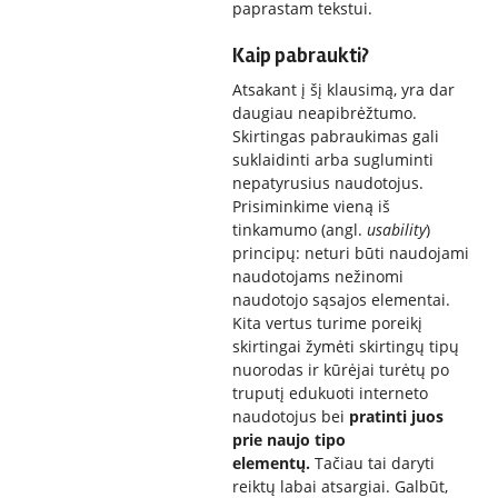
paprastam tekstui.
Kaip pabraukti?
Atsakant į šį klausimą, yra dar
daugiau neapibrėžtumo.
Skirtingas pabraukimas gali
suklaidinti arba sugluminti
nepatyrusius naudotojus.
Prisiminkime vieną iš
tinkamumo (angl.
usability
)
principų: neturi būti naudojami
naudotojams nežinomi
naudotojo sąsajos elementai.
Kita vertus turime poreikį
skirtingai žymėti skirtingų tipų
nuorodas ir kūrėjai turėtų po
truputį edukuoti interneto
naudotojus bei
pratinti juos
prie naujo tipo
elementų.
Tačiau tai daryti
reiktų labai atsargiai. Galbūt,