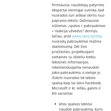
Pirmiausia, naudotojų patyrimo
ekspertai vieningai sutinka, kad
nuorodos turi aiškiai skirtis nuo
paprasto teksto. Dažniausiai
siūlomas „spalva + pabraukimas
+ reakcija užvedus“ derinys,
tačiau, anot
vieno seno tyrimo
,
nuorodų pabraukimai mažina
skaitomumą. Dėl šios
priežasties, projektuojant
svetaines su dideliu kiekiu
tekstinės informacijos,
rekomenduojama nenaudoti
jokio pabraukimo, o vietoje jo
išskirti nuorodas tik teksto
spalvą kaip tai daro Facebook,
Microsoft ir kt. Aišku, galimi ir
kiti variantai:
kitos spalvos tekstui
naudoti pabraukimą, kuris