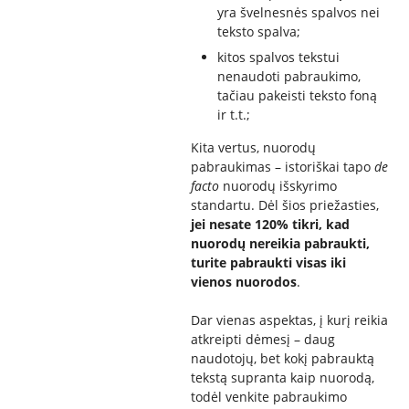
yra švelnesnės spalvos nei
teksto spalva;
kitos spalvos tekstui
nenaudoti pabraukimo,
tačiau pakeisti teksto foną
ir t.t.;
Kita vertus, nuorodų
pabraukimas – istoriškai tapo
de
facto
nuorodų išskyrimo
standartu. Dėl šios priežasties,
jei nesate 120% tikri, kad
nuorodų nereikia pabraukti,
turite pabraukti visas iki
vienos nuorodos
.
Dar vienas aspektas, į kurį reikia
atkreipti dėmesį – daug
naudotojų, bet kokį pabrauktą
tekstą supranta kaip nuorodą,
todėl venkite pabraukimo