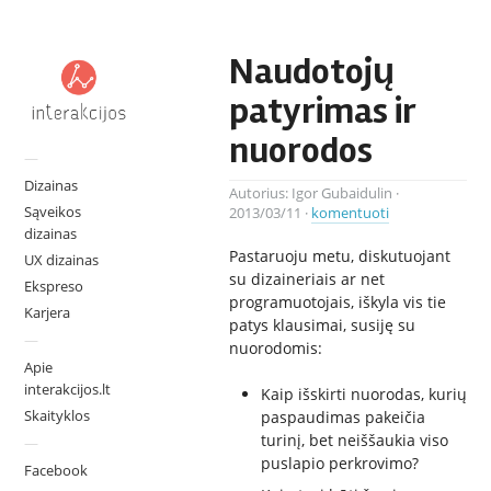
Naudotojų
patyrimas ir
nuorodos
—
Dizainas
Autorius:
Igor Gubaidulin
·
Sąveikos
2013/03/11
·
komentuoti
dizainas
Pastaruoju metu, diskutuojant
UX dizainas
su dizaineriais ar net
Ekspreso
programuotojais, iškyla vis tie
Karjera
patys klausimai, susiję su
—
nuorodomis:
Apie
interakcijos.lt
Kaip išskirti nuorodas, kurių
Skaityklos
paspaudimas pakeičia
turinį, bet neiššaukia viso
—
puslapio perkrovimo?
Facebook