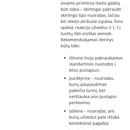
visiems priimtina išeitis galėtų
būti tokia – skirtingai pabraukti
skirtingo tipo nuorodas, tačiau
kiti teksto atributai (spalva, fono
spalva, reakcija užvedus ir t. t.)
turėtų likti visiškai vienodi.
Rekomenduojamas derinys
būtų toks:
ištisine linija pabraukiamos
standartinės nuorodos į
kitus puslapius;
punktyrine – nuorodas,
kurių paspaudimas
pakeičia turinį, bet
neiššaukia viso puslapio
perkovimo;
taškine – nuorodas, ant
kurių užvedus pele iššoka
kontekstinė pagalba;