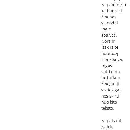
Nepamirškite,
kad ne visi
žmonės
vienodai
mato
spalvas.
Nors ir
išskirsite
nuorodą
kita spalva,
regos
sutrikimų
turinčiam
žmogui ji
vistiek gali
nesiskirti
nuo kito
teksto.
Nepaisant
įvairių