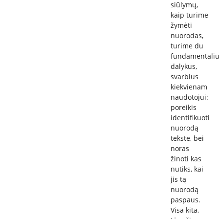
siūlymų,
kaip turime
žymėti
nuorodas,
turime du
fundamentali
dalykus,
svarbius
kiekvienam
naudotojui:
poreikis
identifikuoti
nuorodą
tekste, bei
noras
žinoti kas
nutiks, kai
jis tą
nuorodą
paspaus.
Visa kita,