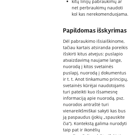
kitų linijų pabraukimų ar
net perbraukimų naudoti
kol kas nerekomenduojama.
Papildomas išskyrimas
Dėl pabraukimo išsiaiškinome,
tačiau kartais atsiranda poreikis
išskirti kitus atvejus: puslapio
atvaizdavimą naujame lange,
nuorodą į kitos svetainės
puslapį, nuorodą į dokumentus
ir t. t. Anot tinkamumo principų,
svetainės kūrėjai naudotojams
turi pateikti kuo išsamesnę
informaciją apie nuorodą, pvz.
nuorodos antraštė turi
vienareikšmiškai sakyti kas bus
ją paspaudus (jokių „spauskite
čia“). Kontekstą galima nurodyti
taip pat ir
ikonėlių