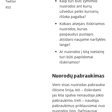
Kaip turi būti žymimos
Twitter
nuorodos ant kurių
RSS
užvedus pelės kursorių
iššoka pagalba?
Kokiais atvejais išskiriamos
nuorodos, kurias
paspaudus puslapis
atsidaro naujame naršyklės
lange?
Ar nuorodos į kitą svetainę
turi būti papildomai
išskiriamos?
Nuorodų pabraukimas
Vieni visas nuorodas pabraukia
ištisine linija, kiti – išskirdami
jas kita spalva nenaudoja jokio
pabraukimo, treti – naudoja
pabraukimus priklausomai nuo
nuorodos tipo. Dažniausiai