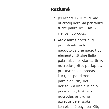
Reziumė
Jei nesate 120% tikri, kad
nuorodų nereikia pabraukti,
turite pabraukti visas iki
vienos nuorodos.
Atėjo laikas po truputį
pratinti interneto
naudotojus prie naujo tipo
elementų: ištisine linija
pabraukiamos standartinės
nuorodos į kitus puslapius,
punktyrine – nuorodas,
kurių paspaudimas
pakeičia turinį, bet
neiššaukia viso puslapio
perkrovimo, taškine –
nuorodas, ant kurių
užvedus pele iššoka
kontekstinė pagalba. Kitų