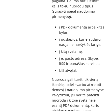
pagalba.
Galima būtų išskirti
kelis tokių nuorodų tipus
(surašyti pagal naudojimo
pirmenybę):
į PDF dokumentą arba kitas
bylas;
į puslapius, kurie atidaromi
naujame naršyklės lange;
į kitą svetainę;
į e. pašto adresą, Skype,
RSS ir panašius servisus;
kiti atvejai.
Nuoroda gali turėti tik vieną
ikonėlę, todėl svarbu atkreipti
dėmesį į naudojimo pirmenybę.
Pavyzdžiui, jei norite pateikti
nuorodą į kitoje svetainėje
esantį PDF dokumentą, kuris
atsidarys naujam lange,