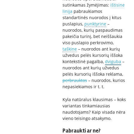
sutinkamas žymėjimas:
ištisine
linija
pabraukiamos
standartinės nuorodos į kitus
puslapius,
punktyrine
–
nuorodos, kurių paspaudimas
pakeičia turinį, bet neiššaukia
viso puslapio perkrovimo,
taškine
– nuorodos ant kurių
užvedus pelės kursorių iššoka
kontekstinė pagalba,
dviguba
–
nuorodos ant kurių užvedus
pelės kursorių iššoka reklama,
perbrauktos
– nuorodos, kurios
nepasiekiamos ir t. t.
Kyla natūralus klausimas – koks
variantas tinkamiausias
naudotojams? Kaip visada nėra
vieno teisingo atsakymo.
Pabraukti ar ne?