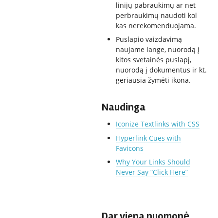
linijų pabraukimų ar net
perbraukimų naudoti kol
kas nerekomenduojama.
Puslapio vaizdavimą
naujame lange, nuorodą į
kitos svetainės puslapį,
nuorodą į dokumentus ir kt.
geriausia žymėti ikona.
Naudinga
Iconize Textlinks with CSS
Hyperlink Cues with
Favicons
Why Your Links Should
Never Say “Click Here”
Dar viena nuomonė