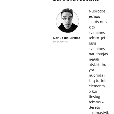
Nuorodos
privalo
skirtis nuo
kito
svetainės
teksto. Jei
Darius Bisikirskas
UX Dizaineris
Jūsų
svetainės
naudotojas
negali
atskirti, kur
yra
nuoroda į
kitą turinio
elementą,
o kur
tiesiog
tekstas –
derėtų
susimąstyti.