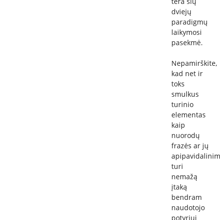
tėra šių
dviejų
paradigmų
laikymosi
pasekmė.
Nepamirškite,
kad net ir
toks
smulkus
turinio
elementas
kaip
nuorodų
frazės ar jų
apipavidalini
turi
nemažą
įtaką
bendram
naudotojo
potyriui