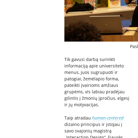
Pask
Tik gavusi darbą surinkti
informaciją apie universiteto
menus, juos sugrupuoti ir
patogiai, žemėlapio forma,
pateikti įvairioms amžiaus
grupėms, vis labiau pradėjau
gilintis į žmonių įpročius, elgesį
ir jų motyvacijas.
Taip atradau
human-centered
dizaino principus ir įstojau į
savo svajonių magistrą
„Interaction Design“, šiaurės