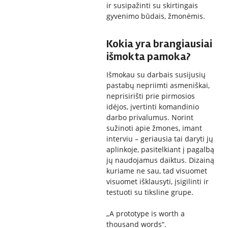
ir susipažinti su skirtingais
gyvenimo būdais, žmonėmis.
Kokia yra brangiausiai
išmokta pamoka?
Išmokau su darbais susijusių
pastabų nepriimti asmeniškai,
neprisirišti prie pirmosios
idėjos, įvertinti komandinio
darbo privalumus. Norint
sužinoti apie žmones, imant
interviu – geriausia tai daryti jų
aplinkoje, pasitelkiant į pagalbą
jų naudojamus daiktus. Dizainą
kuriame ne sau, tad visuomet
visuomet išklausyti, įsigilinti ir
testuoti su tiksline grupe.
„A prototype is worth a
thousand words“.