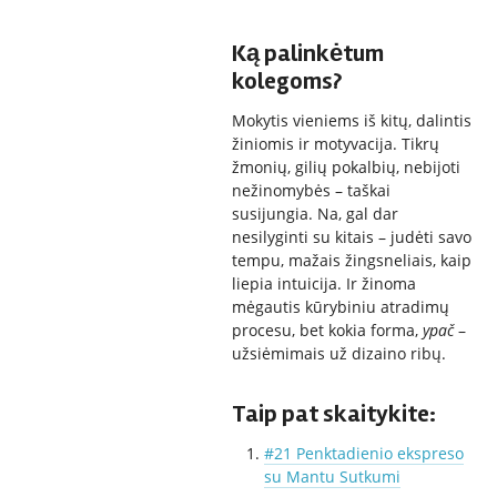
Ką palinkėtum
kolegoms?
Mokytis vieniems iš kitų, dalintis
žiniomis ir motyvacija. Tikrų
žmonių, gilių pokalbių, nebijoti
nežinomybės – taškai
susijungia. Na, gal dar
nesilyginti su kitais – judėti savo
tempu, mažais žingsneliais, kaip
liepia intuicija. Ir žinoma
mėgautis kūrybiniu atradimų
procesu, bet kokia forma,
ypač
–
užsiėmimais už dizaino ribų.
Taip pat skaitykite:
#21 Penktadienio ekspreso
su Mantu Sutkumi