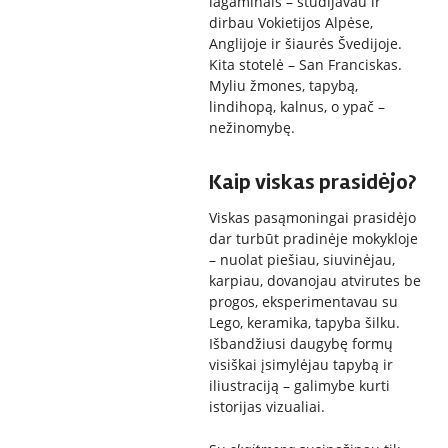
lagaminais – studijavau ir
dirbau Vokietijos Alpėse,
Anglijoje ir šiaurės Švedijoje.
Kita stotelė – San Franciskas.
Myliu žmones, tapybą,
lindihopą, kalnus, o ypač –
nežinomybę.
Kaip viskas prasidėjo?
Viskas pasąmoningai prasidėjo
dar turbūt pradinėje mokykloje
– nuolat piešiau, siuvinėjau,
karpiau, dovanojau atvirutes be
progos, eksperimentavau su
Lego, keramika, tapyba šilku.
Išbandžiusi daugybę formų
visiškai įsimylėjau tapybą ir
iliustraciją – galimybe kurti
istorijas vizualiai.