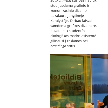
Su
skaitmena
susipažinau tik
studijuodama grafinio ir
komunikacinio dizaino
bakalaurą Jungtinėje
Karalystėje. Dirbau laisvai
samdoma grafikos dizainere,
buvau PhD studentės
ekologiškos mados asistentė,
gilinausi į reklamos bei
brandingo
sritis.