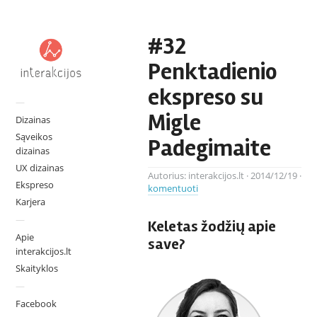
#32
Penktadienio
ekspreso su
—
Migle
Dizainas
Sąveikos
Padegimaite
dizainas
UX dizainas
Autorius:
interakcijos.lt
·
2014/12/19
·
Ekspreso
komentuoti
Karjera
—
Keletas žodžių apie
Apie
save?
interakcijos.lt
Skaityklos
—
Facebook