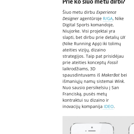
Prie ko šiuo metu dirbi?
Šiuo metu dirbu
Experience
Designer
agentūroje
R/GA
, Nike
Digital Sports komandoje,
Niujorke. Visi projektai yra
slapti, bet dirbu prie detalių
UX
(Nike Running App) iki tolimų
ateities vizijų, dizaino
strategijos. Taip pat prisidėjau
prie ateities konceptų
Fossil
laikrodžiams, 3D
spausdintuvams iš
MakerBot
bei
išmaniųjų namų sistemai
Wink.
Nuo sausio persikelsiu į San
Franciską, pusės metų
kontraktui su dizaino ir
inovacijų kompanija
IDEO
.