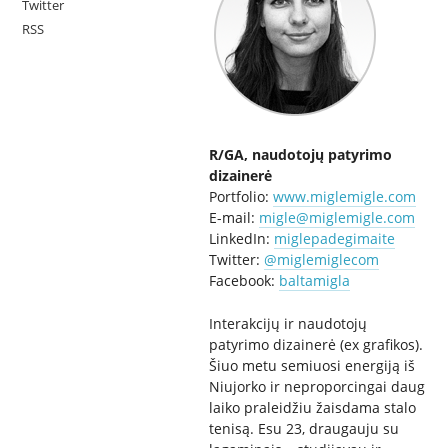
Twitter
RSS
R/GA, naudotojų patyrimo
dizainerė
Portfolio:
www.miglemigle.com
E-mail:
migle@miglemigle.com
LinkedIn:
miglepadegimaite
Twitter:
@miglemiglecom
Facebook:
baltamigla
Interakcijų ir naudotojų
patyrimo dizainerė (ex grafikos).
Šiuo metu semiuosi energiją iš
Niujorko ir neproporcingai daug
laiko praleidžiu žaisdama stalo
tenisą. Esu 23, draugauju su