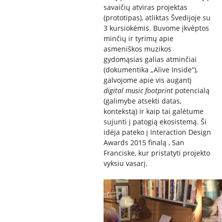
savaičių atviras projektas
(prototipas), atliktas Švedijoje su
3 kursiokėmis. Buvome įkvėptos
minčių ir tyrimų apie
asmeniškos muzikos
gydomąsias galias atminčiai
(dokumentika „Alive Inside“),
galvojome apie vis augantį
digital music footprint
potencialą
(galimybe atsekti datas,
kontekstą) ir kaip tai galėtume
sujunti į patogią ekosistemą. Ši
idėja pateko į Interaction Design
Awards 2015 finalą , San
Franciske, kur pristatyti projekto
vyksiu vasarį.