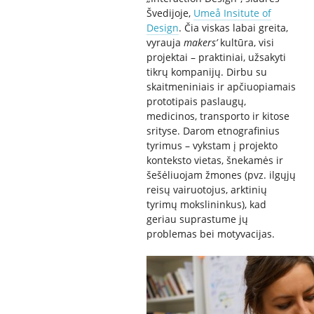
Švedijoje,
Umeå Insitute of
Design
. Čia viskas labai greita,
vyrauja
makers’
kultūra, visi
projektai – praktiniai, užsakyti
tikrų kompanijų. Dirbu su
skaitmeniniais ir apčiuopiamais
prototipais paslaugų,
medicinos, transporto ir kitose
srityse. Darom etnografinius
tyrimus – vykstam į projekto
konteksto vietas, šnekamės ir
šešėliuojam žmones (pvz. ilgųjų
reisų vairuotojus, arktinių
tyrimų mokslininkus), kad
geriau suprastume jų
problemas bei motyvacijas.