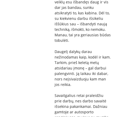
veiklų esu išbandęs daug ir vis
dar jas bandau, sunku
atsikratyti to, kas kabina. Dėl to,
su kiekvienu darbu išsikeliu
iššūkius sau – išbandyti naują
techniką, išmokti, ko nemoku.
Manau, tai yra geriausias būdas
tobulėti.
Daugelį dalykų darau
nežinodamas kaip, kodėl ir kam.
Tarkim, prieš keletą metų
atsidariau įmonę – gal darbui
palengvinti. Ją laikau iki dabar,
nors neįsivaizduoju kam man
jos reikia.
Savaitgalius retai praleidžiu
prie darbų, nes darbo savaitė
išsekina pakankamai. Dažniau
gamtoje ar autosporto