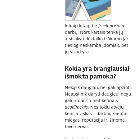
Ir kaip kitaip be
freelance’inių
darbų. Nors kartais tenka jų
atsisakyti dėl laiko trūkumo (ar
tiesiog neskamba įdomiai), bet
jų visad yra.
Kokia yra brangiausiai
išmokta pamoka?
Nekąsk daugiau, nei gali apžioti.
Neapsiimk daryti daugiau, negu
gali ir dar su neįtikėtinais
deadline’ais
. Nes tokiu atveju
kenčia viskas – darbai, klientai,
miegas, reputacija ir, žinoma,
tavo nervai.