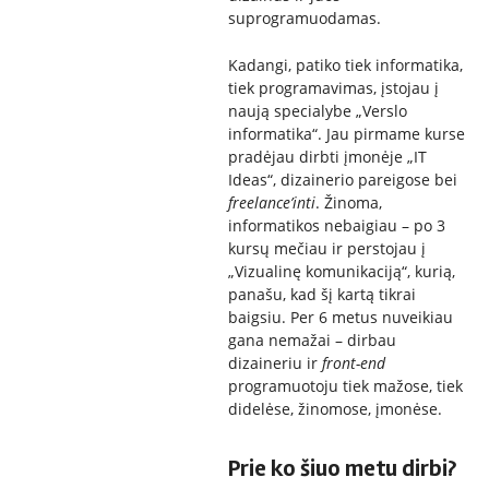
suprogramuodamas.
Kadangi, patiko tiek informatika,
tiek programavimas, įstojau į
naują specialybe „Verslo
informatika“. Jau pirmame kurse
pradėjau dirbti įmonėje „IT
Ideas“, dizainerio pareigose bei
freelance’inti
. Žinoma,
informatikos nebaigiau – po 3
kursų mečiau ir perstojau į
„Vizualinę komunikaciją“, kurią,
panašu, kad šį kartą tikrai
baigsiu. Per 6 metus nuveikiau
gana nemažai – dirbau
dizaineriu ir
front-end
programuotoju tiek mažose, tiek
didelėse, žinomose, įmonėse.
Prie ko šiuo metu dirbi?