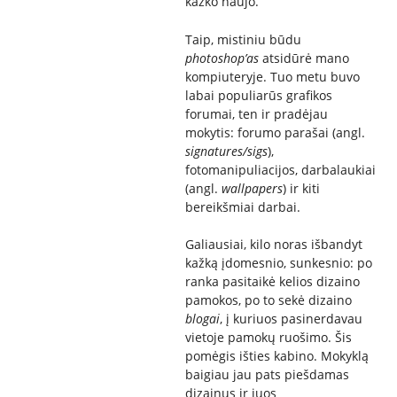
kažko naujo.
Taip, mistiniu būdu
photoshop’as
atsidūrė mano
kompiuteryje. Tuo metu buvo
labai populiarūs grafikos
forumai, ten ir pradėjau
mokytis: forumo parašai (angl.
signatures/sigs
),
fotomanipuliacijos, darbalaukiai
(angl.
wallpapers
) ir kiti
bereikšmiai darbai.
Galiausiai, kilo noras išbandyt
kažką įdomesnio, sunkesnio: po
ranka pasitaikė kelios dizaino
pamokos, po to sekė dizaino
blogai
, į kuriuos pasinerdavau
vietoje pamokų ruošimo. Šis
pomėgis išties kabino. Mokyklą
baigiau jau pats piešdamas
dizainus ir juos