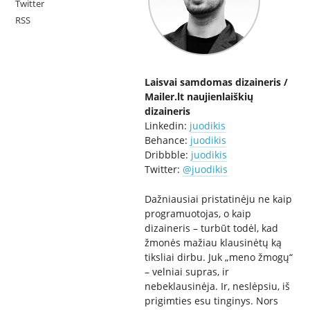
Twitter
RSS
Laisvai samdomas dizaineris /
Mailer.lt naujienlaiškių
dizaineris
Linkedin:
juodikis
Behance:
juodikis
Dribbble:
juodikis
Twitter:
@juodikis
Dažniausiai pristatinėju ne kaip
programuotojas, o kaip
dizaineris – turbūt todėl, kad
žmonės mažiau klausinėtų ką
tiksliai dirbu. Juk „meno žmogų“
– velniai supras, ir
nebeklausinėja. Ir, neslėpsiu, iš
prigimties esu tinginys. Nors