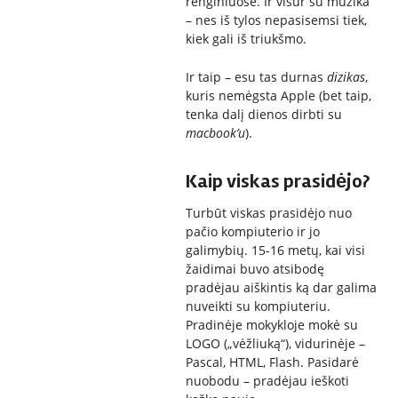
renginiuose. Ir visur su muzika
– nes iš tylos nepasisemsi tiek,
kiek gali iš triukšmo.
Ir taip – esu tas durnas
dizikas
,
kuris nemėgsta Apple (bet taip,
tenka dalį dienos dirbti su
macbook’u
).
Kaip viskas prasidėjo?
Turbūt viskas prasidėjo nuo
pačio kompiuterio ir jo
galimybių. 15-16 metų, kai visi
žaidimai buvo atsibodę
pradėjau aiškintis ką dar galima
nuveikti su kompiuteriu.
Pradinėje mokykloje mokė su
LOGO („vėžliuką“), vidurinėje –
Pascal, HTML, Flash. Pasidarė
nuobodu – pradėjau ieškoti