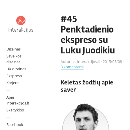
#45
Penktadienio
ekspreso su
—
Luku Juodikiu
Dizainas
Sąveikos
Autorius:
interakcijos.lt
·
2015/05/08
·
dizainas
3 komentarai
UX dizainas
Ekspreso
Keletas žodžių apie
Karjera
save?
—
Apie
interakcijos.lt
Skaityklos
—
Facebook