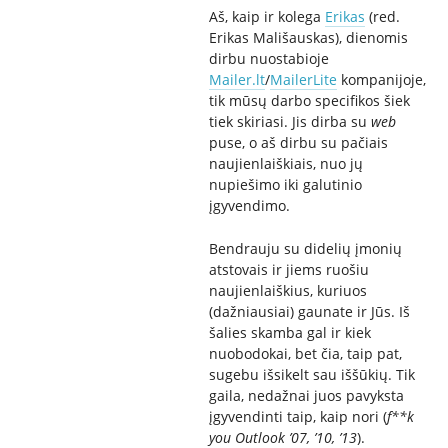
Aš, kaip ir kolega
Erikas
(red.
Erikas Mališauskas), dienomis
dirbu nuostabioje
Mailer.lt
/
MailerLite
kompanijoje,
tik mūsų darbo specifikos šiek
tiek skiriasi. Jis dirba su
web
puse, o aš dirbu su pačiais
naujienlaiškiais, nuo jų
nupiešimo iki galutinio
įgyvendimo.
Bendrauju su didelių įmonių
atstovais ir jiems ruošiu
naujienlaiškius, kuriuos
(dažniausiai) gaunate ir Jūs. Iš
šalies skamba gal ir kiek
nuobodokai, bet čia, taip pat,
sugebu išsikelt sau iššūkių. Tik
gaila, nedažnai juos pavyksta
įgyvendinti taip, kaip nori (
f**k
you Outlook ’07, ’10, ’13
).