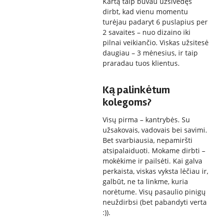
Kartą taip buvau užsivedęs
dirbt, kad vienu momentu
turėjau padaryt 6 puslapius per
2 savaites – nuo dizaino iki
pilnai veikiančio. Viskas užsitesė
daugiau – 3 mėnesius, ir taip
praradau tuos klientus.
Ką palinkėtum
kolegoms?
Visų pirma – kantrybės. Su
užsakovais, vadovais bei savimi.
Bet svarbiausia, nepamiršti
atsipalaiduoti. Mokame dirbti –
mokėkime ir pailsėti. Kai galva
perkaista, viskas vyksta lėčiau ir,
galbūt, ne ta linkme, kuria
norėtume. Visų pasaulio pinigų
neuždirbsi (bet pabandyti verta
:)).