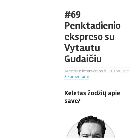
#69
Penktadienio
ekspreso su
Vytautu
Gudaičiu
Autorius:
interakcijos.lt
·
2016/03/25
·
3 komentarai
Keletas žodžių apie
save?