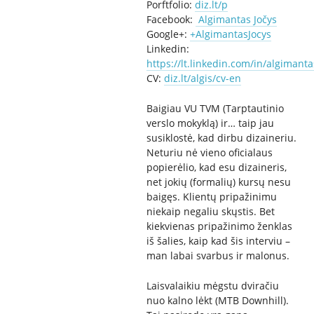
Porftfolio:
diz.lt/p
Facebook:
Algimantas Jočys
Google+:
+AlgimantasJocys
Linkedin:
https://lt.linkedin.com/in/algimanta
CV:
diz.lt/algis/cv-en
Baigiau VU TVM (Tarptautinio
verslo mokyklą) ir… taip jau
susiklostė, kad dirbu dizaineriu.
Neturiu nė vieno oficialaus
popierėlio, kad esu dizaineris,
net jokių (formalių) kursų nesu
baigęs. Klientų pripažinimu
niekaip negaliu skųstis. Bet
kiekvienas pripažinimo ženklas
iš šalies, kaip kad šis interviu –
man labai svarbus ir malonus.
Laisvalaikiu mėgstu dviračiu
nuo kalno lėkt (MTB Downhill).