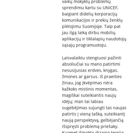
vaikų mokyklų problemų
sprendimu kartu su UNICEF,
baigiant didelių korporacijų
komunikacijos ir prekių ženklų
plėtojimu Suomijoje. Taip pat
jau ilgą laiką dirbu mobilių
aplikacijų ir tiklalapių naudotojų
sąsajų programuotoju.
Laisvalaikiu stengiuosi pažinti
absoliučiai su mano patirtimi
nesusijusias erdves, knygas,
žmones ar garsus. Iš praeities
žinau, jog įkvėpimas nėra
kažkoks mistinis momentas,
magiškai suteikiantis naujų
idėjų; man tai labiau
sugebėjimas sujungti tas naujas
patirtis į vieną tašką, suteikiantį
naują perspektyvą, gelbėjančią
išspręsti problemą priešaky.
Kuomet išmokta dizaino teorija