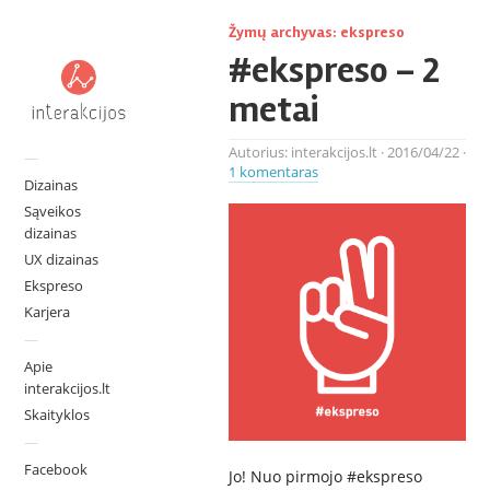
Žymų archyvas:
ekspreso
#ekspreso – 2
metai
Autorius:
interakcijos.lt
·
2016/04/22
·
—
1 komentaras
Dizainas
Sąveikos
dizainas
UX dizainas
Ekspreso
Karjera
—
Apie
interakcijos.lt
Skaityklos
—
Facebook
Jo! Nuo pirmojo #ekspreso