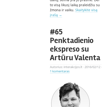
to visą likusį laiką praleidžiu su
žmona ir vaiku.
Skaitykite visą
įrašą
→
#65
Penktadienio
ekspreso su
Artūru Valenta
Autorius:
interakcijos.lt
·
2016/02/12
·
1 komentaras