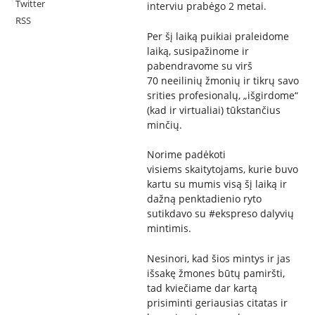
Twitter
interviu prabėgo 2 metai.
RSS
Per šį laiką puikiai praleidome
laiką, susipažinome ir
pabendravome su virš
70 neeilinių žmonių ir tikrų savo
srities profesionalų, „išgirdome“
(kad ir virtualiai) tūkstančius
minčių.
Norime padėkoti
visiems skaitytojams, kurie buvo
kartu su mumis visą šį laiką ir
dažną penktadienio ryto
sutikdavo su #ekspreso dalyvių
mintimis.
Nesinori, kad šios mintys ir jas
išsakę žmones būtų pamiršti,
tad kviečiame dar kartą
prisiminti geriausias citatas ir