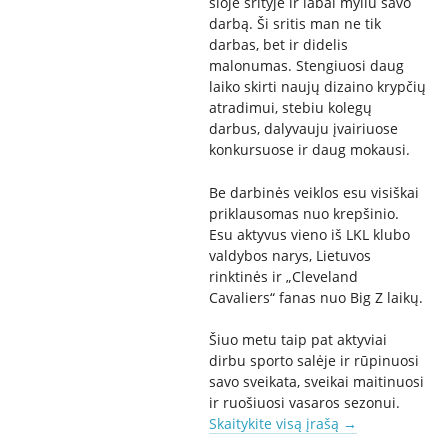
šioje srityje ir labai myliu savo
darbą. Ši sritis man ne tik
darbas, bet ir didelis
malonumas. Stengiuosi daug
laiko skirti naujų dizaino krypčių
atradimui, stebiu kolegų
darbus, dalyvauju įvairiuose
konkursuose ir daug mokausi.
Be darbinės veiklos esu visiškai
priklausomas nuo krepšinio.
Esu aktyvus vieno iš LKL klubo
valdybos narys, Lietuvos
rinktinės ir „Cleveland
Cavaliers“ fanas nuo Big Z laikų.
Šiuo metu taip pat aktyviai
dirbu sporto salėje ir rūpinuosi
savo sveikata, sveikai maitinuosi
ir ruošiuosi vasaros sezonui.
Skaitykite visą įrašą
→