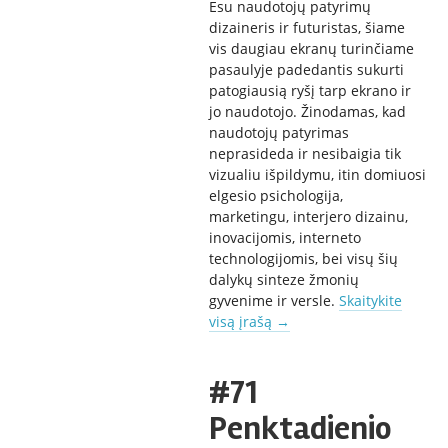
Esu naudotojų patyrimų
dizaineris ir futuristas, šiame
vis daugiau ekranų turinčiame
pasaulyje padedantis sukurti
patogiausią ryšį tarp ekrano ir
jo naudotojo. Žinodamas, kad
naudotojų patyrimas
neprasideda ir nesibaigia tik
vizualiu išpildymu, itin domiuosi
elgesio psichologija,
marketingu, interjero dizainu,
inovacijomis, interneto
technologijomis, bei visų šių
dalykų sinteze žmonių
gyvenime ir versle.
Skaitykite
visą įrašą
→
#71
Penktadienio