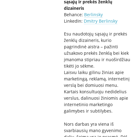
sąsajų ir prekės ženklų
dizaineris
Behance:
Berlinsky
LinkedIn:
Dmitry Berlinsky
Esu naudotojų sąsajų ir prekės
ženklų dizaineris, kurio
pagrindinė aistra – pažinti
užsakovo prekės ženklą bei kiek
įmanoma stipriau ir nuoširdžiau
tikėti jo sėkme.
Laisvu laiku gilinu žinias apie
marketingą, reklamą, internetinį
verslą bei domiuosi menu.
Kartais konsultuoju nedidelius
verslus, dalinuosi žiniomis apie
internetinio marketingo
galimybes ir subtilybes.
Nors darbas yra viena iš
svarbiausių mano gyvenimo
dalių, šeima yra jo prasmė. Dėl