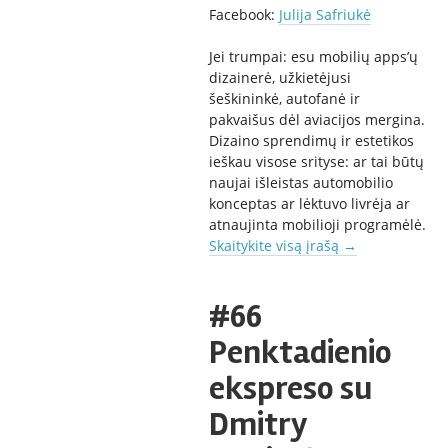
Facebook:
Julija Safriukė
Jei trumpai: esu mobilių apps’ų
dizainerė, užkietėjusi
šeškininkė, autofanė ir
pakvaišus dėl aviacijos mergina.
Dizaino sprendimų ir estetikos
ieškau visose srityse: ar tai būtų
naujai išleistas automobilio
konceptas ar lėktuvo livrėja ar
atnaujinta mobilioji programėlė.
Skaitykite visą įrašą
→
#66
Penktadienio
ekspreso su
Dmitry