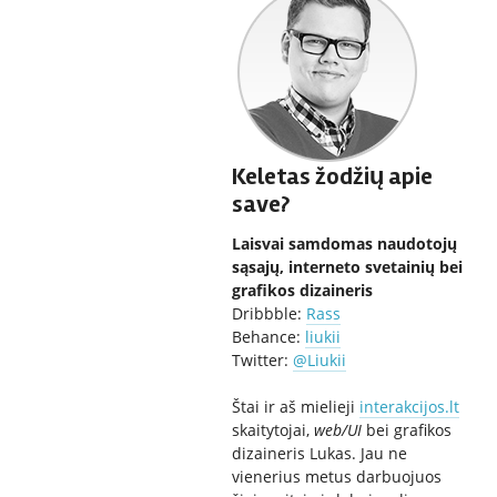
Keletas žodžių apie
save?
Laisvai samdomas naudotojų
sąsajų, interneto svetainių bei
grafikos dizaineris
Dribbble:
Rass
Behance:
liukii
Twitter:
@Liukii
Štai ir aš mielieji
interakcijos.lt
skaitytojai,
web/UI
bei grafikos
dizaineris Lukas. Jau ne
vienerius metus darbuojuos