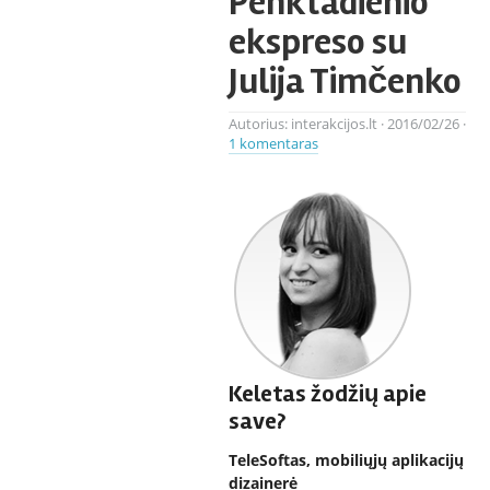
Penktadienio
ekspreso su
Julija Timčenko
Autorius:
interakcijos.lt
·
2016/02/26
·
1 komentaras
Keletas žodžių apie
save?
TeleSoftas, mobiliųjų aplikacijų
dizainerė